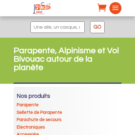
Recherche
GO
pour :
Parapente, Alpinisme et Vol
Bivouac autour de la
planète
Nos produits
Parapente
Sellette de Parapente
Parachute de secours
Electroniques
Accessoire