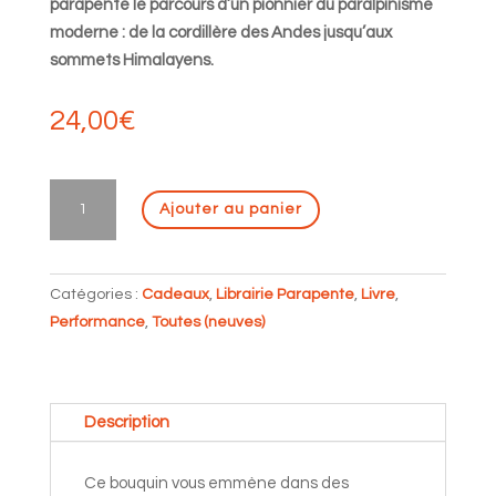
parapente le parcours d’un pionnier du paralpinisme
moderne : de la cordillère des Andes jusqu’aux
sommets Himalayens.
24,00
€
quantité
Ajouter au panier
de
Parapente,
Alpinisme
Catégories :
Cadeaux
,
Librairie Parapente
,
Livre
,
et
Performance
,
Toutes (neuves)
Vol
Bivouac
autour
de
Description
la
planète
Ce bouquin vous emmène dans des