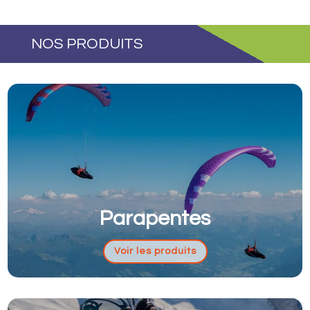
initial
actuel
était :
est :
NOS PRODUITS
1
1
250,00€.
012,50€.
Parapentes
Voir les produits