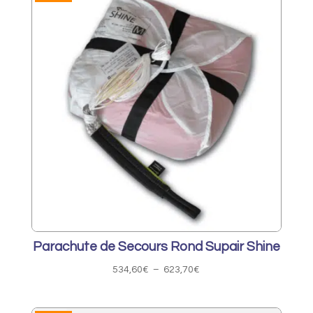
Parachute de Secours Rond Supair Shine
Plage
534,60
€
–
623,70
€
de
prix :