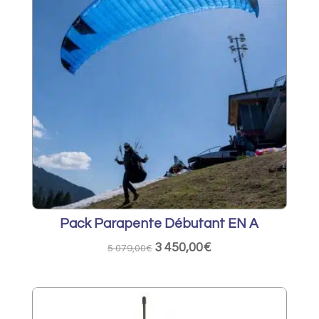
Pack Parapente Débutant EN A
3 450,00
€
Le
Le
5 079,00
€
prix
prix
initial
actuel
était :
est :