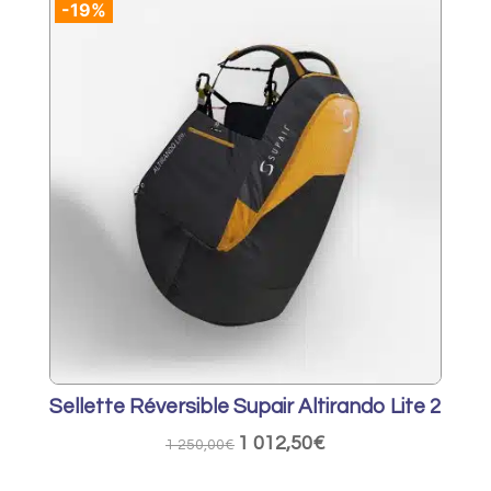
-19%
534,60€
à
623,70€
Sellette Réversible Supair Altirando Lite 2
1 012,50
€
Le
Le
1 250,00
€
prix
prix