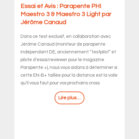
et Avis : Parapente PHI
Tablette GPS p
o 3 & Maestro 3 Light par
choisir ?
e Canaud
Découvrez notre art
tablette pour le pa
test exclusif, en collaboration avec
un instrument de vol
Canaud (moniteur de parapente
interface ergonomi
ant DE, anciennement “testpilot” et
fonctionnalités ava
’essai/reviewer pour le magazine
parapentistes.
e +), nous vous aidons à déterminer si
B+ taillée pour la distance est la voile
L
s faut pour vos prochains cross.
Lire plus…