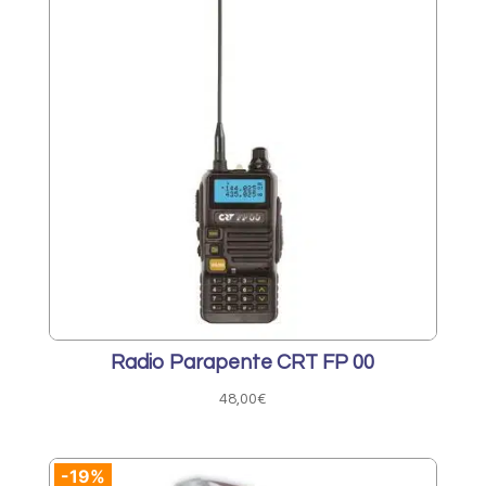
5
3
079,00€.
450,00€.
Radio Parapente CRT FP 00
48,00
€
-19%