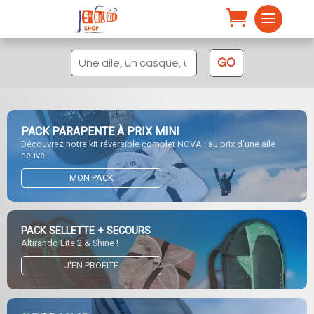
Recherche
GO
pour :
PACK PARAPENTE À PRIX MINI
Découvrez notre kit réversible complet NOVA : au prix d’une aile
neuve.
MON PACK
PACK SELLETTE + SECOURS
Altirando Lite 2 & Shine !
J'EN PROFITE