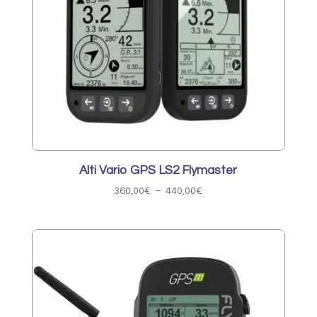
Alti Vario GPS LS2 Flymaster
Plage
360,00
€
–
440,00
€
de
prix :
360,00€
à
440,00€