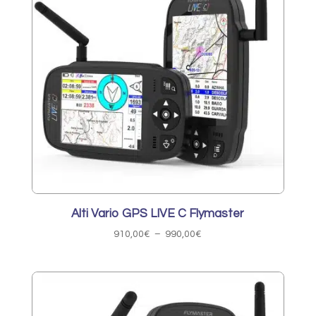
Alti Vario GPS LIVE C Flymaster
Plage
910,00
€
–
990,00
€
de
prix :
910,00€
à
990,00€