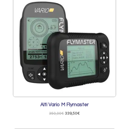
199,00€
à
1
279,00€
Alti Vario M Flymaster
Le
Le
350,00
€
339,50
€
prix
prix
initial
actuel