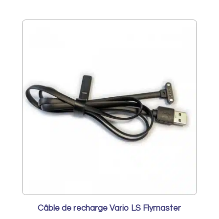
de
prix :
295,00€
à
510,00€
Câble de recharge Vario LS Flymaster