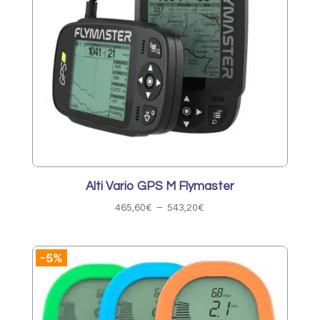
Alti Vario GPS M Flymaster
Plage
465,60
€
–
543,20
€
de
prix :
-5%
465,60€
à
543,20€