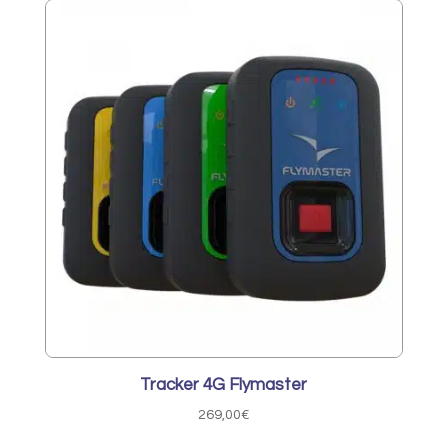
était :
est :
350,00€.
339,50€.
Tracker 4G Flymaster
269,00
€