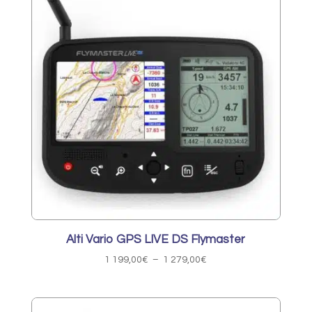
880,00€
Alti Vario GPS LIVE DS Flymaster
Plage
1 199,00
€
–
1 279,00
€
de
prix :
1