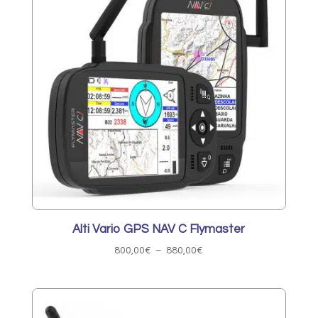
Alti Vario GPS NAV C Flymaster
Plage
800,00
€
–
880,00
€
de
prix :
800,00€
à