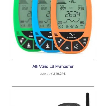
Alti Vario LS Flymaster
Le
Le
220,00
€
210,24
€
prix
prix
initial
actuel
était :
est :
220,00€.
210,24€.