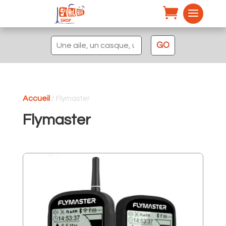
Recherche
GO
pour :
Accueil
/ Flymaster
Flymaster