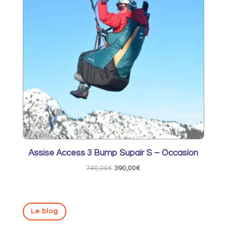
Assise Access 3 Bump Supair S – Occasion
Le
Le
740,00
€
390,00
€
prix
prix
initial
actuel
était :
est :
Le blog
740,00€.
390,00€.