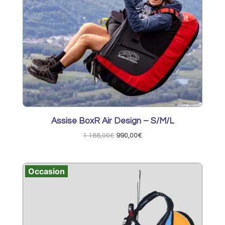
Assise BoxR Air Design – S/M/L
Le
Le
1 188,00
€
990,00
€
prix
prix
initial
actuel
Occasion
était :
est :
1
990,00€.
188,00€.