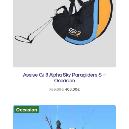
Assise Gii 3 Alpha Sky Paragliders S –
Occasion
Le
Le
750,00
€
400,00
€
prix
prix
initial
actuel
Occasion
était :
est :
750,00€.
400,00€.