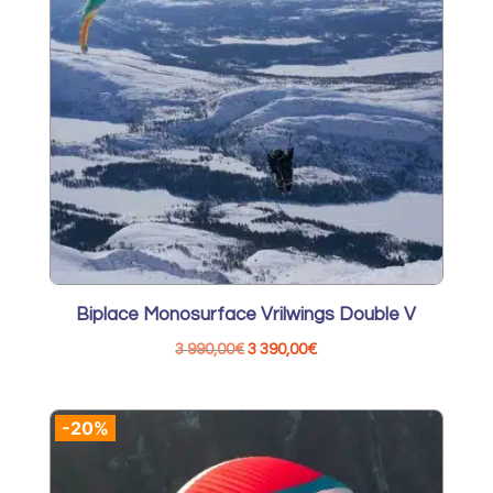
2
677,50€
Biplace Monosurface Vrilwings Double V
Le
Le
3 990,00
€
3 390,00
€
prix
prix
initial
actuel
-20%
était :
est :
3
3
990,00€.
390,00€.