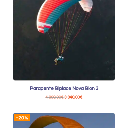
Parapente Biplace Nova Bion 3
Le
Le
4 800,00
€
3 840,00
€
prix
prix
initial
actuel
-20%
était :
est :
4
3