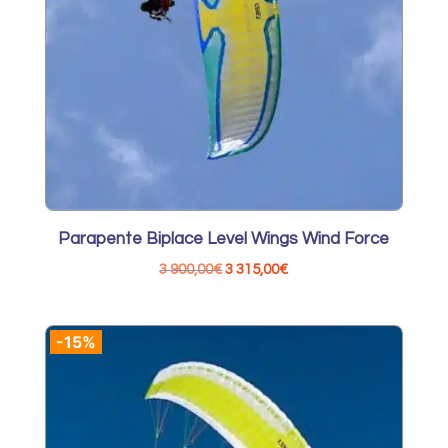
Parapente Biplace Level Wings Wind Force
Le
Le
3 900,00
€
3 315,00
€
prix
prix
initial
actuel
-15%
était :
est :
3
3
900,00€.
315,00€.