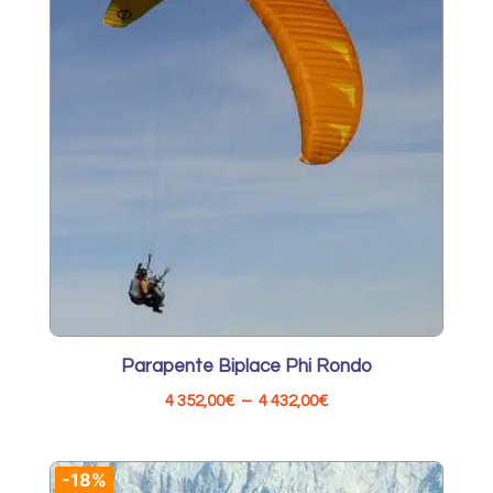
800,00€.
840,00€.
Parapente Biplace Phi Rondo
Plage
4 352,00
€
–
4 432,00
€
de
prix :
-18%
4