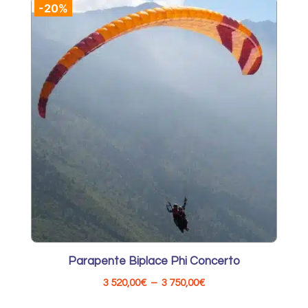
-20%
était :
est :
5
4
130,00€.
207,00€.
Parapente Biplace Phi Concerto
Plage
3 520,00
€
–
3 750,00
€
de