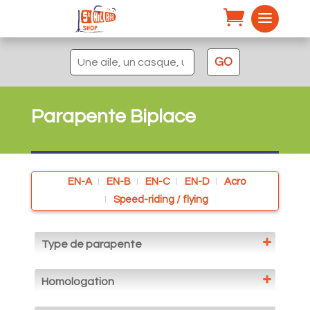
Recherche
GO
pour :
Parapente Biplace
EN-A
EN-B
EN-C
EN-D
Acro
Speed-riding / flying
Type de parapente
Biplace
Mono-surface
Homologation
Speed-Flying ou Riding
EN-A +