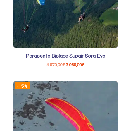
Parapente Biplace Supair Sora Evo
Le
Le
4 970,00
€
3 969,00
€
prix
prix
initial
actuel
-15%
était :
est :
4
3
970,00€.
969,00€.