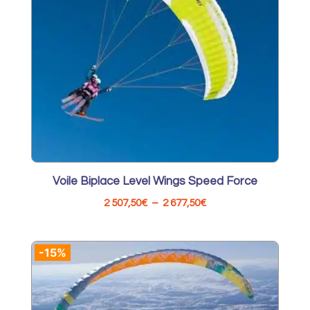
Voile Biplace Level Wings Speed Force
Plage
2 507,50
€
–
2 677,50
€
de
prix :
-15%
2
507,50€
à